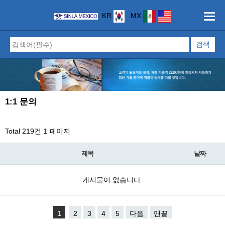
KR
MX
1:1 문의
Total 219건
1 페이지
제목
날짜
게시물이 없습니다.
1
2
3
4
5
다음
맨끝