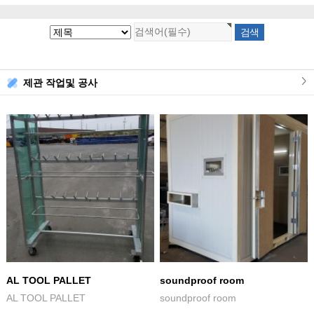
제관 작업및 공사
AL TOOL PALLET
soundproof room
AL TOOL PALLET
soundproof room