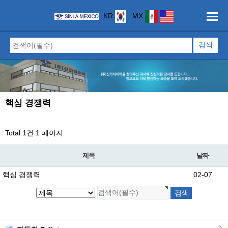
KR
MX
핵심 경쟁력
Total 1건
1 페이지
제목
날짜
핵심 경쟁력
02-07